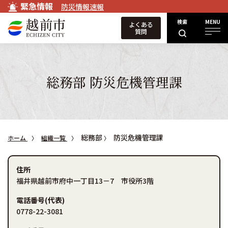
緊急情報
防災情報速報
検索
MENU
よくある
質問
総務部 防災危機管理課
総務部
防災危機管理課
ホーム
組織一覧
住所
福井県越前市府中一丁目13－7 市役所3階
電話番号(代表)
0778-22-3081