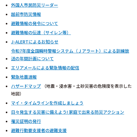
外国人市民防災リーダー
越前市
防災情報
避難情報の発令について
避難情報の伝達（サイレン等）
J-ALERTによるお知らせ
令和7年度全国瞬時警報システム（Ｊアラート）による訓練放
送の年間計画について
エリアメールによる緊急情報の配信
緊急地震速報
ハザードマップ
（地震・浸水害・土砂災害の危険度を表示した
地図）
マイ・タイムラインを作成しましょう
日々発生する災害に備えよう! 家庭で出来る防災アクション
罹災証明の発行
避難行動要支援者の避難支援