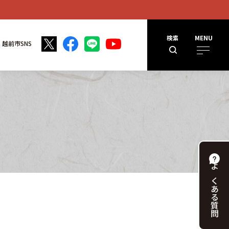
検索
MENU
越前市SNS
よくある
質問