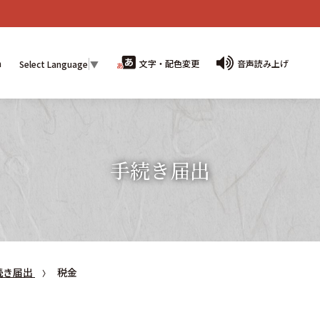
n
文字・配色変更
音声読み上げ
Select Language
▼
手続き届出
続き届出
税金