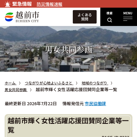
緊急情報
防災情報速報
検索
MENU
よくある
質問
男女共同参画
ホーム
つながりが心地よいふるさと
地域のつながり
越前市輝く女性活躍応援団賛同企業等一覧
男女共同参画
最終更新日 2026年7月22日
情報発信元
市民協働課
越前市輝く女性活躍応援団賛同企業等一
覧