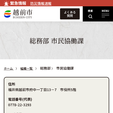
緊急情報
防災情報速報
検索
MENU
よくある
質問
総務部 市民協働課
総務部
市民協働課
ホーム
組織一覧
住所
福井県越前市府中一丁目13－7 市役所5階
電話番号(代表)
0778-22-3293