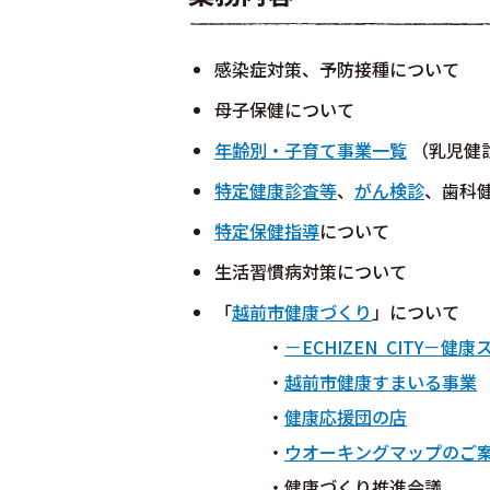
感染症対策、予防接種について
母子保健について
年齢別・子育て事業一覧
（乳児健診
特定健康診査等
、
がん検診
、歯科
特定保健指導
について
生活習慣病対策について
「
越前市健康づくり
」について
・
－ECHIZEN CITY－健
・
越前市健康すまいる事業
・
健康応援団の店
・
ウオーキングマップのご
・健康づくり推進会議