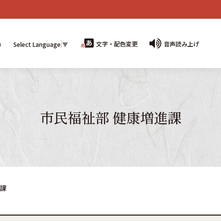
n
文字・配色変更
音声読み上げ
Select Language
▼
市民福祉部 健康増進課
課