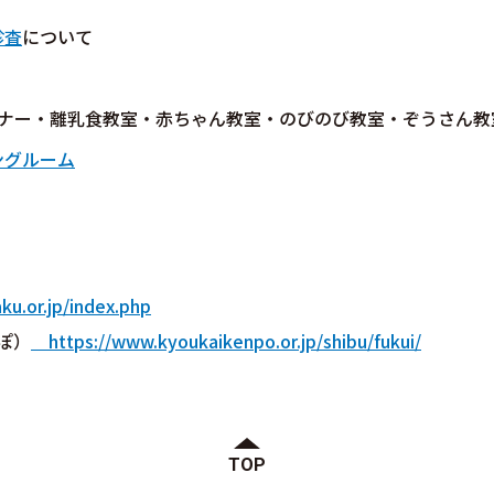
診査
について
ミナー・離乳食教室・赤ちゃん教室・のびのび教室・ぞうさん教
ングルーム
u.or.jp/index.php
ぽ）
https://www.kyoukaikenpo.or.jp/shibu/fukui/
TOP