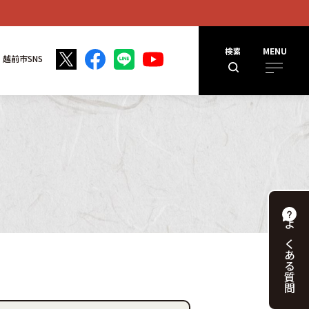
検索
MENU
越前市SNS
よくある
質問