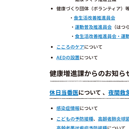
健康づくり団体（ボランティア）
・
食生活改善推進員会
・
運動普及推進員会
（はつ
・
食生活改善推進員会・運
こころのケア
について
AEDの設置
について
健康増進課からのお知ら
休日当番医
について 、
夜間救
感染症情報
について
こどもの予防接種
、
高齢者肺炎球
高齢者帯状疱疹予防接種
について