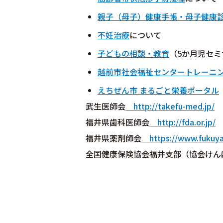
親子（母子）健康手帳・母子健康
不妊治療
について
子どもの相談・教育
（5か月児セ
越前市社会福祉センタートレーニ
えちぜん市 まるごと栄養ポータル
武生医師会
http://takefu-med.jp/
福井県歯科医師会
http://fda.or.jp/
福井県薬剤師会
https://www.fukuyak
全国健康保険協会福井支部（協会けん