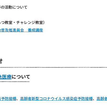
等の活動について
らつ教室・チャレンジ教室）
動普及推進員会 養成講座
せ
急医療
について
菌予防接種
、
高齢者新型コロナウイルス感染症予防接種
、
高齢