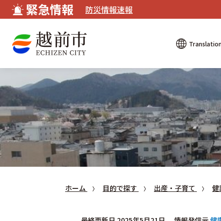
緊急情報
防災情報速報
Translatio
ホーム
目的で探す
出産・子育て
健
最終更新日 2025年5月21日
情報発信元
健