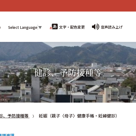
n
文字・配色変更
音声読み上げ
Select Language
▼
健診、予防接種等
診、予防接種等
妊娠（親子〈母子〉健康手帳・妊婦健診）
康増進課