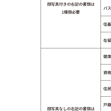
顔写真付きの右記の書類は
パ
1種類必要
住
在
健
資
住
戸
顔写真なしの右記の書類は