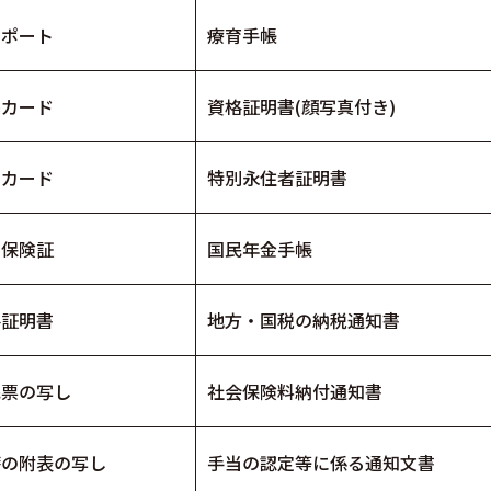
スポート
療育手帳
基カード
資格証明書(顔写真付き)
留カード
特別永住者証明書
康保険証
国民年金手帳
格証明書
地方・国税の納税通知書
民票の写し
社会保険料納付通知書
籍の附表の写し
手当の認定等に係る通知文書