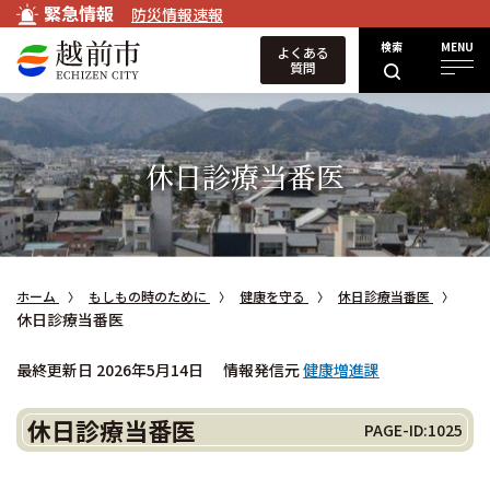
緊急情報
防災情報速報
検索
MENU
よくある
質問
休日診療当番医
ホーム
もしもの時のために
健康を守る
休日診療当番医
休日診療当番医
最終更新日 2026年5月14日
情報発信元
健康増進課
休日診療当番医
PAGE-ID:1025