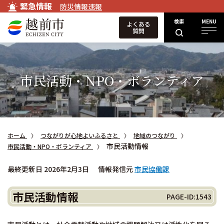
緊急情報
防災情報速報
検索
MENU
よくある
質問
市民活動・NPO・ボランティア
ホーム
つながりが心地よいふるさと
地域のつながり
市民活動情報
市民活動・NPO・ボランティア
最終更新日 2026年2月3日
情報発信元
市民協働課
市民活動情報
PAGE-ID:1543