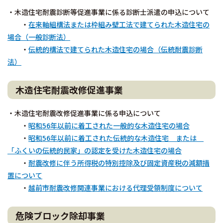
・木造住宅耐震診断等促進事業に係る診断士派遣の申込について
・
在来軸組構法または枠組み壁工法で建てられた木造住宅の
場合（一般診断法）
・
伝統的構法で建てられた木造住宅の場合（伝統耐震診断
法）
木造住宅耐震改修促進事業
・木造住宅耐震改修促進事業に係る申込について
・
昭和56年以前に着工された一般的な木造住宅の場合
・
昭和56年以前に着工された伝統的な木造住宅 または
「ふくいの伝統的民家」の認定を受けた木造住宅の場合
・
耐震改修に伴う所得税の特別控除及び固定資産税の減額措
置について
・
越前市耐震改修関連事業における代理受領制度について
危険ブロック除却事業