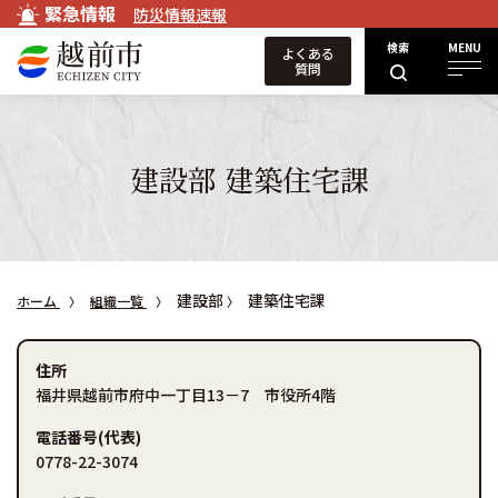
緊急情報
防災情報速報
検索
MENU
よくある
質問
建設部 建築住宅課
建設部
建築住宅課
ホーム
組織一覧
住所
福井県越前市府中一丁目13－7 市役所4階
電話番号(代表)
0778-22-3074