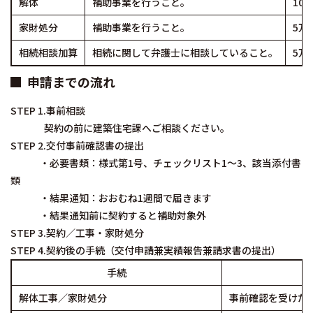
解体
補助事業を行うこと。
10
家財処分
補助事業を行うこと。
5万
相続相談加算
相続に関して弁護士に相談していること。
5万
申請までの流れ
STEP 1.事前相談
契約の前に建築住宅課へご相談ください。
STEP 2.交付事前確認書の提出
・必要書類：様式第1号、チェックリスト1～3、該当添付書
類
・結果通知：おおむね1週間で届きます
・結果通知前に契約すると補助対象外
STEP 3.契約／工事・家財処分
STEP 4.契約後の手続（交付申請兼実績報告兼請求書の提出）
手続
解体工事／家財処分
事前確認を受けた