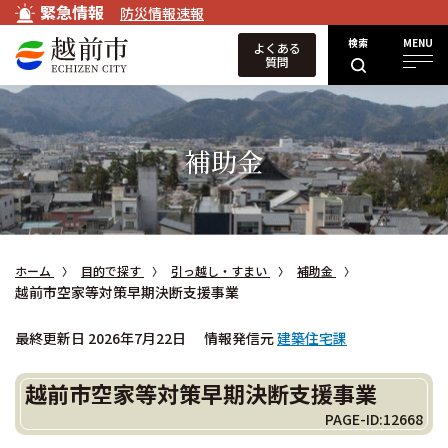
緊急情報
防災情報速報
検索
MENU
よくある
質問
補助金
ホーム
目的で探す
引っ越し・すまい
補助金
越前市空家等対策早期決断支援事業
最終更新日 2026年7月22日
情報発信元
建築住宅課
越前市空家等対策早期決断支援事業
PAGE-ID:12668