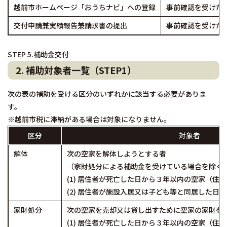
越前市ホームページ「おうちナビ」への登録
事前確認を受けた
交付申請兼実績報告兼請求書の提出
事前確認を受けた
STEP 5.補助金交付
2. 補助対象者一覧（STEP1）
次の表の補助を受ける区分のいずれかに該当する必要がありま
す。
※越前市税に滞納がある場合は対象になりません。
区分
対象者
解体
次の空家を解体しようとする者
（家財処分による補助金を受けている場合を除く
(1) 居住者が死亡した日から３年以内の空家（住
(2) 居住者が施設入居又は子ども等と同居した日
家財処分
次の空家を売却又は貸し出すために空家の家財を
(1) 居住者が死亡した日から３年以内の空家（住