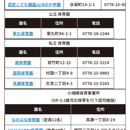
認定こども園里山ほのか学園
氷坂町14-2-1
0778-23-003
公立 保育園
園名
住所
電話
家久保育園
家久町94-2-1
0778-24-1244
私立 保育園
園名
住所
電話
南保育園
若竹町12-23
0778-22-3214
国高保育園
村国一丁目9-8
0778-23-0983
高瀬保育園
文京二丁目4-3
0778-23-5203
小規模保育事業所
（0から2歳児の保育を行う認可施設）
園名
住所
なのはな保育園
（定員12名）
高瀬一丁目8-19