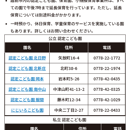
越前市内の認定こども園、保育園、小規模保育事業所は、すべ
ての園で午後7時まで延長保育を行っています。ただし、延長
保育については別途料金がかかります。
一時預かり、休日保育、学童保育のサービスを実施している園
もあります。詳しくはお問い合わせください。
公立 認定こども園
園名
住所
電話
認定こども園 北日野
矢放町16-4
0778-22-1772
認定こども園 北新庄
北町38-6
0778-22-1974
認定こども園 岡本
岩本町5-26
0778-42-0435
認定こども園 南中山
中津山町41-13-2
0778-42-0325
認定こども園 服間
藤木町12-34
0778-42-1029
にじいろこども園
中央二丁目2-27
0778-22-0433
私立 認定こども園
園名
住所
電話