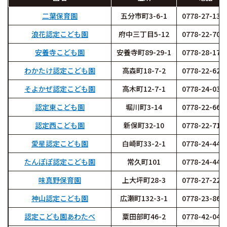
二葉保育園
五分市町3-6-1
0778-27-132
浪花認定こども園
府中三丁目5-12
0778-22-701
安養寺こども園
安養寺町89-29-1
0778-28-174
わかたけ認定こども園
高森町18-7-2
0778-22-620
そよかぜ認定こども園
高木町12-7-1
0778-24-034
認定東こども園
堀川町3-14
0778-22-663
認定西こども園
新保町32-10
0778-22-715
愛星認定こども園
白崎町33-2-1
0778-24-445
たんぽぽ認定こども園
常久町101
0778-24-446
味真野保育園
上大坪町28-3
0778-27-220
神山認定こども園
広瀬町132-3-1
0778-23-868
認定こども園あわたべ
粟田部町46-2
0778-42-049