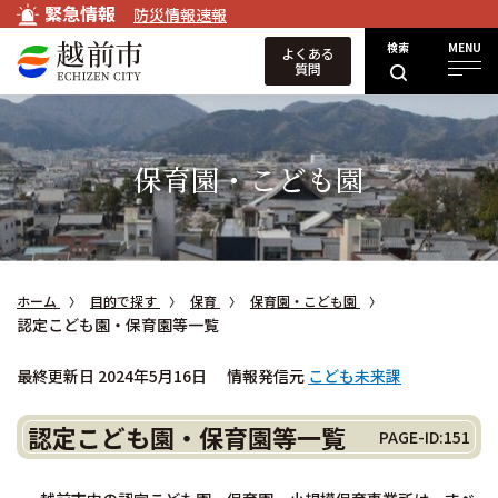
緊急情報
防災情報速報
検索
MENU
よくある
質問
保育園・こども園
ホーム
目的で探す
保育
保育園・こども園
認定こども園・保育園等一覧
最終更新日 2024年5月16日
情報発信元
こども未来課
認定こども園・保育園等一覧
PAGE-ID:151