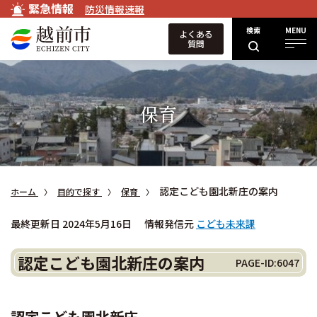
緊急情報
防災情報速報
検索
MENU
よくある
質問
保育
認定こども園北新庄の案内
ホーム
目的で探す
保育
最終更新日 2024年5月16日
情報発信元
こども未来課
認定こども園北新庄の案内
PAGE-ID:6047
認定こども園北新庄