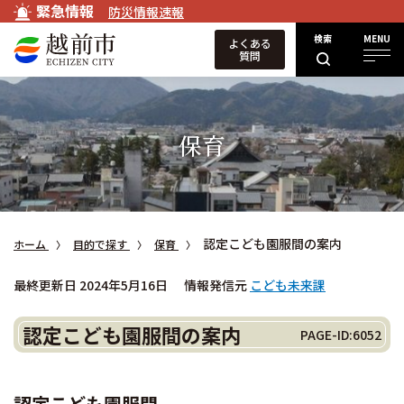
緊急情報
防災情報速報
検索
MENU
よくある
質問
保育
認定こども園服間の案内
ホーム
目的で探す
保育
最終更新日 2024年5月16日
情報発信元
こども未来課
認定こども園服間の案内
PAGE-ID:6052
認定こども園服間