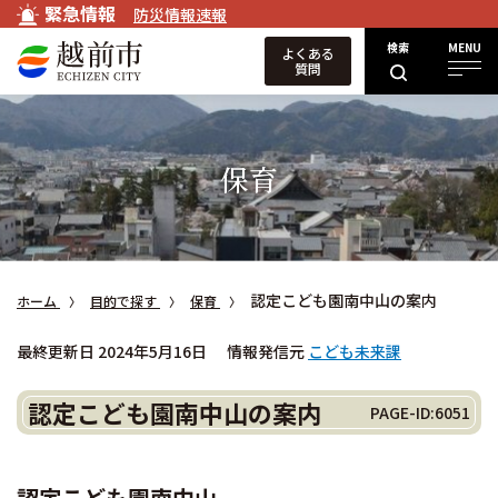
緊急情報
防災情報速報
検索
MENU
よくある
質問
保育
認定こども園南中山の案内
ホーム
目的で探す
保育
最終更新日 2024年5月16日
情報発信元
こども未来課
認定こども園南中山の案内
PAGE-ID:6051
認定こども園南中山