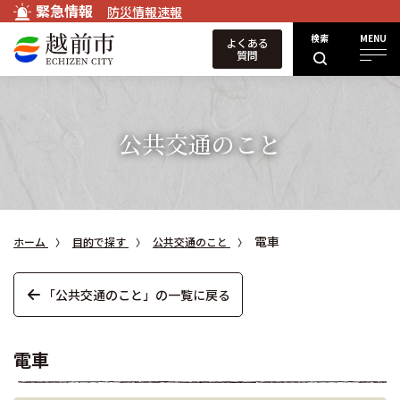
緊急情報
防災情報速報
検索
MENU
よくある
質問
公共交通のこと
電車
ホーム
目的で探す
公共交通のこと
「公共交通のこと」の一覧に戻る
電車