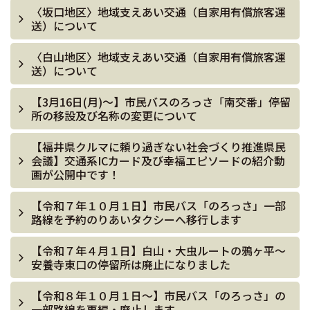
〈坂口地区〉地域支えあい交通（自家用有償旅客運
送）について
〈白山地区〉地域支えあい交通（自家用有償旅客運
送）について
【3月16日(月)～】市民バスのろっさ「南交番」停留
所の移設及び名称の変更について
【福井県クルマに頼り過ぎない社会づくり推進県民
会議】交通系ICカード及び幸福エピソードの紹介動
画が公開中です！
【令和７年１０月１日】市民バス「のろっさ」一部
路線を予約のりあいタクシーへ移行します
【令和７年４月１日】白山・大虫ルートの鴉ヶ平～
安養寺東口の停留所は廃止になりました
【令和８年１０月１日～】市民バス「のろっさ」の
一部路線を再編・廃止します