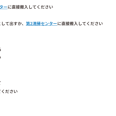
ター
に直接搬入してください
として出すか、
第2清掃センター
に直接搬入してください
品
い
ど
てください