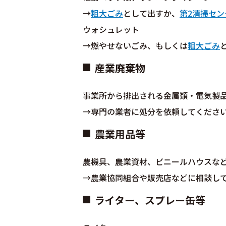
→
粗大ごみ
として出すか、
第2清掃セン
ウォシュレット
→燃やせないごみ、もしくは
粗大ごみ
産業廃棄物
事業所から排出される金属類・電気製
→専門の業者に処分を依頼してくださ
農業用品等
農機具、農業資材、ビニールハウスな
→農業協同組合や販売店などに相談し
ライター、スプレー缶等