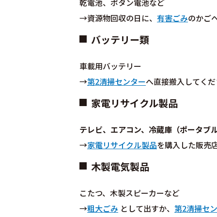
乾電池、ボタン電池など
→資源物回収の日に、
有害ごみ
のかご
バッテリー類
車載用バッテリー
→
第2清掃センター
へ直接搬入してくだ
家電リサイクル製品
テレビ、エアコン、冷蔵庫（ポータブ
→
家電リサイクル製品
を購入した販売
木製電気製品
こたつ、木製スピーカーなど
→
粗大ごみ
として出すか、
第2清掃セ