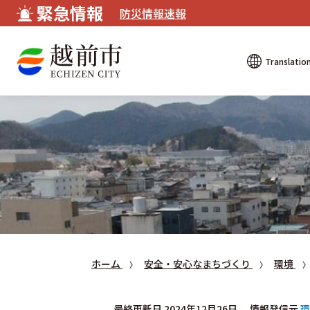
緊急情報
防災情報速報
Translatio
ホーム
安全・安心なまちづくり
環境
最終更新日 2024年12月26日
情報発信元
環