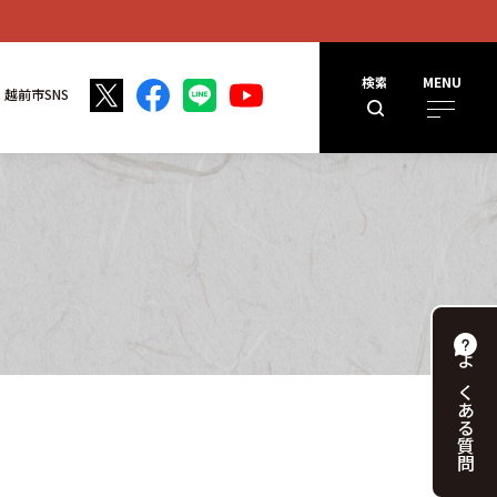
検索
MENU
越前市SNS
よくある
質問