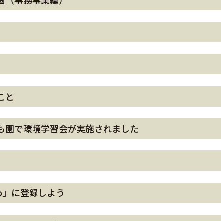
画（事務事業編）
こと
も園で環境学習会が実施されました
o」に登録しよう