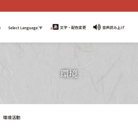
n
文字・配色変更
音声読み上げ
Select Language
▼
環境
環境活動