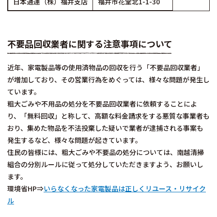
日本通運（株）福井支店
福井市花堂北1-1-30
不要品回収業者に関する注意事項について
近年、家電製品等の使用済物品の回収を行う「不要品回収業者」
が増加しており、その営業行為をめぐっては、様々な問題が発生し
ています。
粗大ごみや不用品の処分を不要品回収業者に依頼することによ
り、「無料回収」と称して、高額な料金請求をする悪質な事業者も
おり、集めた物品を不法投棄した疑いで業者が逮捕される事案も
発生するなど、様々な問題が起きています。
住民の皆様には、粗大ごみや不要品の処分については、南越清掃
組合の分別ルールに従って処分していただきますよう、お願いし
ます。
環境省HP⇒
いらなくなった家電製品は正しくリユース・リサイク
ル