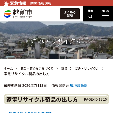
緊急情報
防災情報速報
検索
MENU
よくある
質問
ごみ・リサイクル
ホーム
安全・安心なまちづくり
環境
ごみ・リサイクル
家電リサイクル製品の出し方
最終更新日 2026年7月13日
情報発信元
環境政策課
家電リサイクル製品の出し方
PAGE-ID:1326