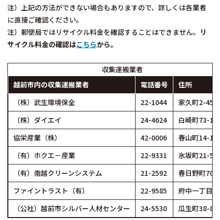
注）上記の方法ができない場合もありますので、詳しくは各業者
に直接ご確認ください。
注）郵便局ではリサイクル料金を確認することはできません。
リ
サイクル料金の確認は
こちら
から。
収集運搬業者
越前市内の収集運搬業者
電話番号
住所
（株）武生環境保全
22-1044
家久町2-45-
（株）ダイエイ
24-4624
白崎町73-1-
協栄産業（株）
42-0006
春山町14-1-
（有）ホクエ－産業
22-9331
氷坂町21-5-
（有）南越クリーンシステム
21-2592
春日野町70-
ファイントラスト（有）
22-9585
府中一丁目10
（公社）越前市シルバー人材センター
24-5530
瓜生町38-8