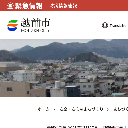
緊急情報
防災情報速報
Translatio
ホーム
安全・安心なまちづくり
まちづ
最終更新日 2023年11月27日
情報発信元
上