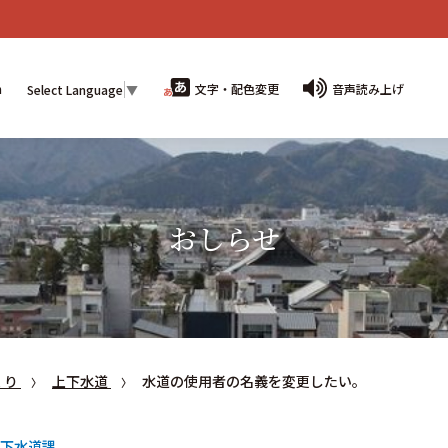
n
文字・配色変更
音声読み上げ
Select Language
▼
おしらせ
くり
上下水道
水道の使用者の名義を変更したい。
下水道課