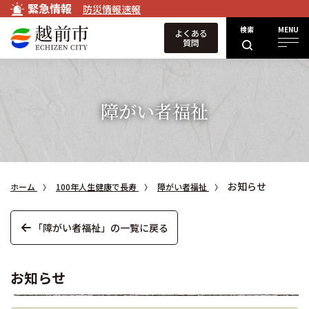
緊急情報
防災情報速報
検索
MENU
よくある
質問
障がい者福祉
お知らせ
ホーム
100年人生健康で長寿
障がい者福祉
「障がい者福祉」の一覧に戻る
お知らせ