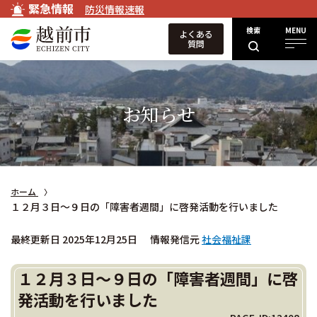
緊急情報
防災情報速報
検索
MENU
よくある
質問
お知らせ
ホーム
１２月３日～９日の「障害者週間」に啓発活動を行いました
最終更新日 2025年12月25日
情報発信元
社会福祉課
１２月３日～９日の「障害者週間」に啓
発活動を行いました