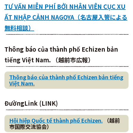
TƯ VẤN MIỄN PHÍ BỞI NHÂN VIÊN CỤC XU
ẤT NHẬP CẢNH NAGOYA（名古屋入管による
無料相談）
Thông báo của thành phố Echizen bản
tiếng Việt Nam. （越前市広報）
Thông báo của thành phố Echizen bản tiếng
Việt Nam.
ĐườngLink (LINK)
Hội hiệp Quốc tế thành phố Echizen.
（越前
市国際交流協会）