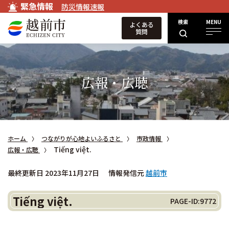
緊急情報
防災情報速報
検索
MENU
よくある
質問
広報・広聴
ホーム
つながりが心地よいふるさと
市政情報
Tiếng việt.
広報・広聴
最終更新日 2023年11月27日
情報発信元
越前市
Tiếng việt.
PAGE-ID:9772