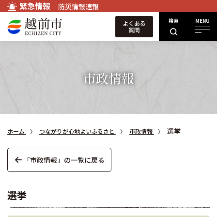
緊急情報
防災情報速報
検索
MENU
よくある
質問
市政情報
選挙
ホーム
つながりが心地よいふるさと
市政情報
「市政情報」の一覧に戻る
選挙