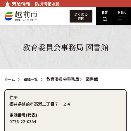
緊急情報
防災情報速報
検索
MENU
よくある
質問
教育委員会事務局 図書館
教育委員会事務局
図書館
ホーム
組織一覧
住所
福井県越前市高瀬二丁目７－２４
電話番号(代表)
0778-22-0354