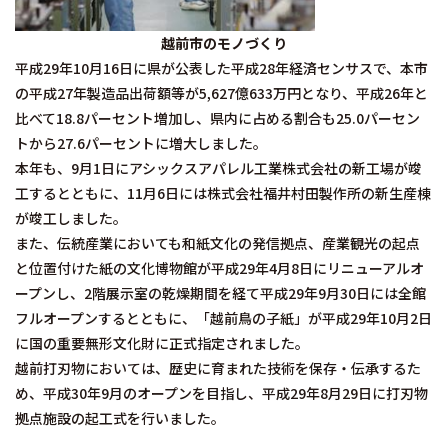
越前市のモノづくり
平成29年10月16日に県が公表した平成28年経済センサスで、本市
の平成27年製造品出荷額等が5,627億633万円となり、平成26年と
比べて18.8パーセント増加し、県内に占める割合も25.0パーセン
トから27.6パーセントに増大しました。
本年も、9月1日にアシックスアパレル工業株式会社の新工場が竣
工するとともに、11月6日には株式会社福井村田製作所の新生産棟
が竣工しました。
また、伝統産業においても和紙文化の発信拠点、産業観光の起点
と位置付けた紙の文化博物館が平成29年4月8日にリニューアルオ
ープンし、2階展示室の乾燥期間を経て平成29年9月30日には全館
フルオープンするとともに、「越前鳥の子紙」が平成29年10月2日
に国の重要無形文化財に正式指定されました。
越前打刃物においては、歴史に育まれた技術を保存・伝承するた
め、平成30年9月のオープンを目指し、平成29年8月29日に打刃物
拠点施設の起工式を行いました。