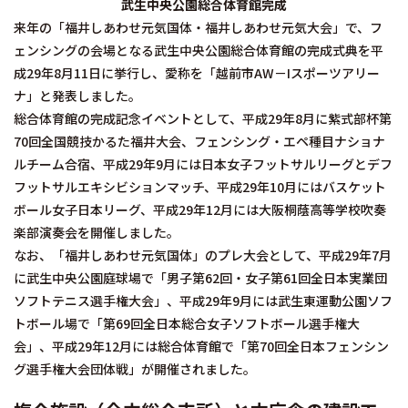
武生中央公園総合体育館完成
来年の「福井しあわせ元気国体・福井しあわせ元気大会」で、フ
ェンシングの会場となる武生中央公園総合体育館の完成式典を平
成29年8月11日に挙行し、愛称を「越前市AW－Iスポーツアリー
ナ」と発表しました。
総合体育館の完成記念イベントとして、平成29年8月に紫式部杯第
70回全国競技かるた福井大会、フェンシング・エペ種目ナショナ
ルチーム合宿、平成29年9月には日本女子フットサルリーグとデフ
フットサルエキシビションマッチ、平成29年10月にはバスケット
ボール女子日本リーグ、平成29年12月には大阪桐蔭高等学校吹奏
楽部演奏会を開催しました。
なお、「福井しあわせ元気国体」のプレ大会として、平成29年7月
に武生中央公園庭球場で「男子第62回・女子第61回全日本実業団
ソフトテニス選手権大会」、平成29年9月には武生東運動公園ソフ
トボール場で「第69回全日本総合女子ソフトボール選手権大
会」、平成29年12月には総合体育館で「第70回全日本フェンシン
グ選手権大会団体戦」が開催されました。