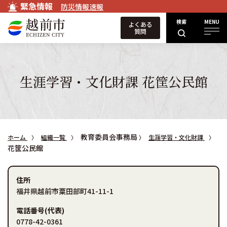
緊急情報
防災情報速報
検索
MENU
よくある
質問
生涯学習・文化財課 花筐公民館
教育委員会事務局
ホーム
組織一覧
生涯学習・文化財課
花筐公民館
住所
福井県越前市粟田部町41-11-1
電話番号(代表)
0778-42-0361