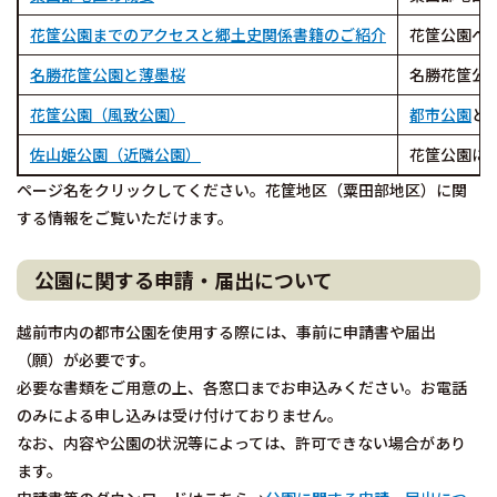
花筐公園までのアクセスと郷土史関係書籍のご紹介
花筐公園へ
名勝花筐公園と薄墨桜
名勝花筐公
花筐公園（風致公園）
都市公園
と
佐山姫公園（近隣公園）
花筐公園に
ページ名をクリックしてください。花筐地区（粟田部地区）に関
する情報をご覧いただけます。
公園に関する申請・届出について
越前市内の都市公園を使用する際には、事前に申請書や届出
（願）が必要です。
必要な書類をご用意の上、各窓口までお申込みください。お電話
のみによる申し込みは受け付けておりません。
なお、内容や公園の状況等によっては、許可できない場合があり
ます。