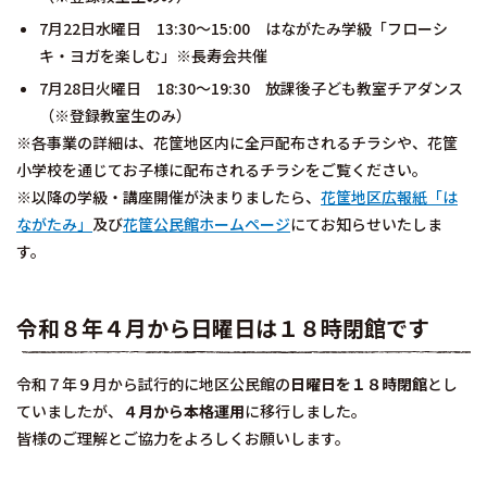
7月22日水曜日 13:30～15:00 はながたみ学級「フローシ
キ・ヨガを楽しむ」※長寿会共催
7月28日火曜日 18:30～19:30 放課後子ども教室チアダンス
（※登録教室生のみ）
※各事業の詳細は、花筐地区内に全戸配布されるチラシや、花筐
小学校を通じてお子様に配布されるチラシをご覧ください。
※以降の学級・講座開催が決まりましたら、
花筐地区広報紙「は
ながたみ」
及び
花筐公民館ホームページ
にてお知らせいたしま
す。
令和８年４月から日曜日は１８時閉館です
令和７年９月から試行的に地区公民館の
日曜日を１８時閉館
とし
ていましたが、
４月から本格運用
に移行しました。
皆様のご理解とご協力をよろしくお願いします。