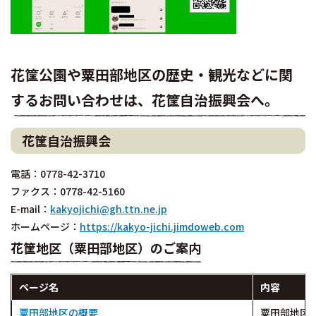
花筐公園や粟田部地区の歴史・観光などに関
するお問い合わせは、花筐自治振興会へ。
花筐自治振興会
電話：0778-42-3710
ファクス：0778-42-5160
E-mail：
kakyojichi@gh.ttn.ne.jp
ホームページ：
https://kakyo-jichi.jimdoweb.com
花筐地区（粟田部地区）のご案内
ページ名
内容
粟田部地区の概要
粟田部地区