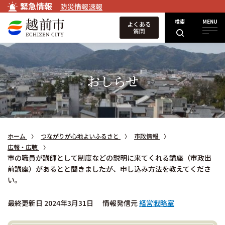
緊急情報
防災情報速報
検索
MENU
よくある
質問
おしらせ
ホーム
つながりが心地よいふるさと
市政情報
広報・広聴
市の職員が講師として制度などの説明に来てくれる講座（市政出
前講座）があるとと聞きましたが、申し込み方法を教えてくださ
い。
最終更新日 2024年3月31日
情報発信元
経営戦略室