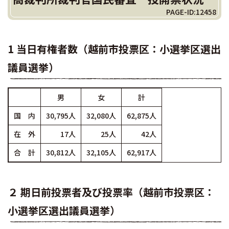
PAGE-ID:12458
1 当日有権者数（越前市投票区：小選挙区選出
議員選挙）
男
女
計
国 内
30,795人
32,080人
62,875人
在 外
17人
25人
42人
合 計
30,812人
32,105人
62,917人
２ 期日前投票者及び投票率（越前市投票区：
小選挙区選出議員選挙）