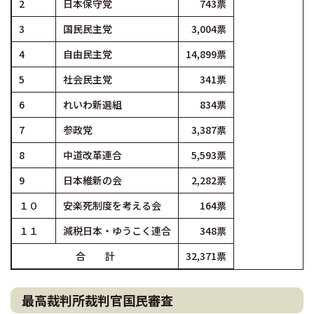
2
日本保守党
743票
3
国民民主党
3,004票
4
自由民主党
14,899票
5
社会民主党
341票
6
れいわ新選組
834票
7
参政党
3,387票
8
中道改革連合
5,593票
9
日本維新の会
2,282票
１０
安楽死制度を考える会
164票
１１
減税日本・ゆうこく連合
348票
合 計
32,371票
最高裁判所裁判官国民審査