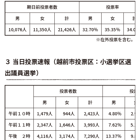
期日前投票者数
投票率
男
女
計
男
女
計
10,076人
11,350人
21,426人
32.70％
35.35％
34.05
※在外投票を含む。
３ 当日投票速報（越前市投票区：小選挙区選
出議員選挙）
投票者数
投票
男
女
計
男
女
午前１０時
1,479人
944人
2,423人
4.80％
2.9
午前１１時
2,347人
1,646人
3,993人
7.62％
5.1
午後 ２時
4,116人
3,174人
7,290人
13.37％
9.8