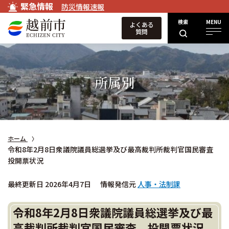
緊急情報
防災情報速報
検索
MENU
よくある
質問
所属別
ホーム
令和8年2月8日衆議院議員総選挙及び最高裁判所裁判官国民審査
投開票状況
最終更新日 2026年4月7日
情報発信元
人事・法制課
令和8年2月8日衆議院議員総選挙及び最
高裁判所裁判官国民審査 投開票状況