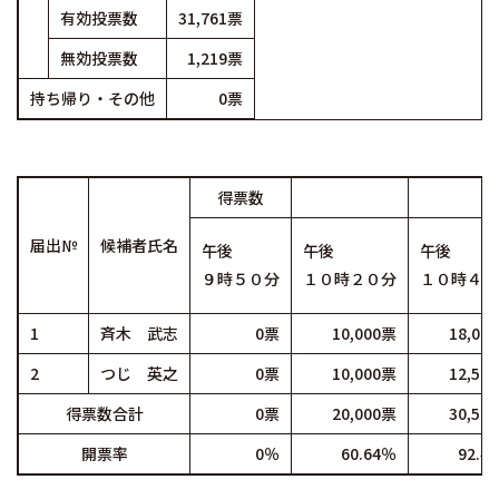
有効投票数
31,761票
無効投票数
1,219票
持ち帰り・その他
0票
得票数
届出№
候補者氏名
午後
午後
午後
９時５０分
１０時２０分
１０時４０
1
斉木 武志
0票
10,000票
18,00
2
つじ 英之
0票
10,000票
12,50
得票数合計
0票
20,000票
30,50
開票率
0％
60.64％
92.4