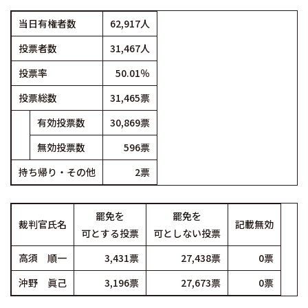
当日有権者数
62,917人
投票者数
31,467人
投票率
50.01％
投票総数
31,465票
有効投票数
30,869票
無効投票数
596票
持ち帰り・その他
2票
罷免を
罷免を
裁判官氏名
記載無効
可とする投票
可としない投票
高須 順一
3,431票
27,438票
0票
沖野 眞己
3,196票
27,673票
0票