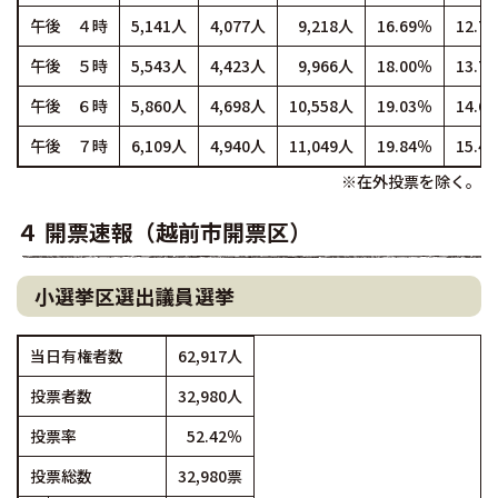
午後 ４時
5,141人
4,077人
9,218人
16.69％
12.7
午後 ５時
5,543人
4,423人
9,966人
18.00％
13.7
午後 ６時
5,860人
4,698人
10,558人
19.03％
14.6
午後 ７時
6,109人
4,940人
11,049人
19.84％
15.4
※在外投票を除く。
４ 開票速報（越前市開票区）
小選挙区選出議員選挙
当日有権者数
62,917人
投票者数
32,980人
投票率
52.42％
投票総数
32,980票