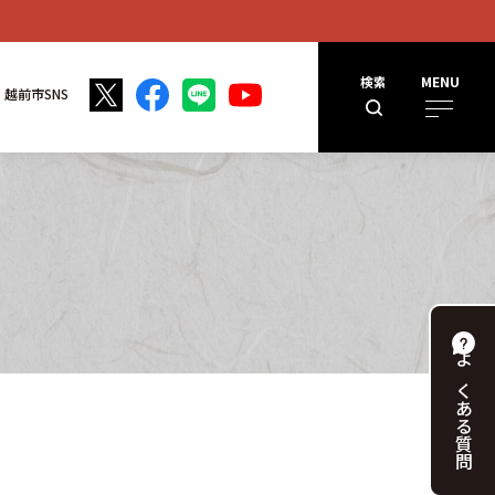
検索
MENU
越前市SNS
よくある
質問