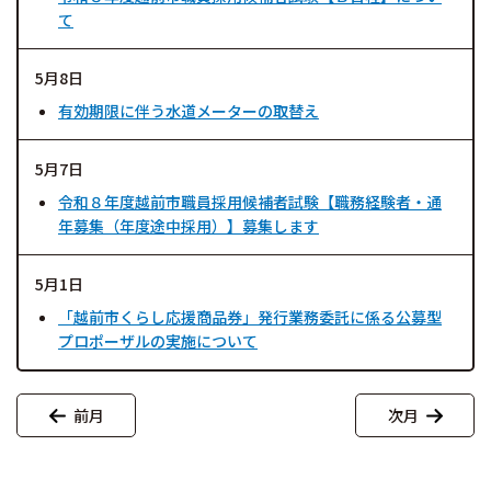
て
5月8日
有効期限に伴う水道メーターの取替え
5月7日
令和８年度越前市職員採用候補者試験【職務経験者・通
年募集（年度途中採用）】募集します
5月1日
「越前市くらし応援商品券」発行業務委託に係る公募型
プロポーザルの実施について
前月
次月