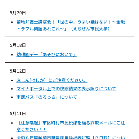
5月20日
菊地弁護士講演会！「世の中、うまい話はない！～金融
トラブル問題あれこれ～」（えちぜん市民大学）
5月18日
幼稚園デー「あそびにおいで」
5月12日
麻しん(はしか）にご注意ください。
マイナポータル上での検診結果の表示誤りについて
市民バス「のろっさ」について
5月11日
【注意喚起】市区町村市民税課を騙る詐欺メールにご注
意ください！！
令和８年度越前市職員採用候補者試験【Ｂ日程】につい