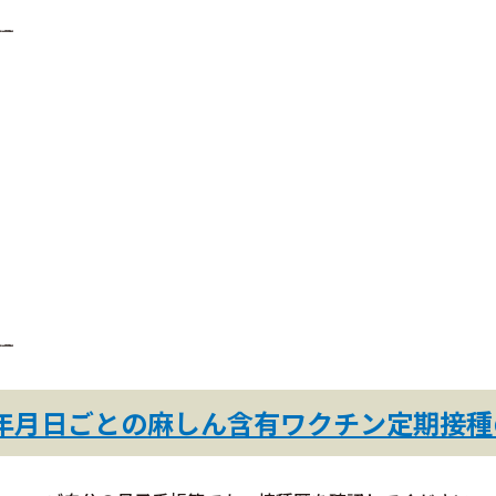
。
年月日ごとの麻しん含有ワクチン定期接種