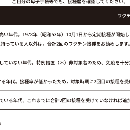
ご自分の母子手帳等でも、接種歴を確認してください。
ワク
い年代。1978年（昭和53年）10月1日から定期接種が開始
に持っている人以外は，合計2回のワクチン接種をお勧めします
種していない年代。特例措置（＊）非対象者のため、免疫を十分
する年代。接種率が低かったため，対象時期に2回目の接種を受
けている年代。これまでに合計2回の接種を受けていなければ追
の