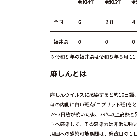
令和4年
令和5年
令
全国
６
２８
４
福井県
０
０
０
※令和８年の福井県は令和８年５月 11
麻しんとは
麻しんウイルスに感染すると約10日語
ほの内側に白い斑点(コプリット班)を
2～3日熱が続いた後、39℃以上高熱
トへ感染して、その感染力は非常に強
周囲への感染可能期間は、発症日の１