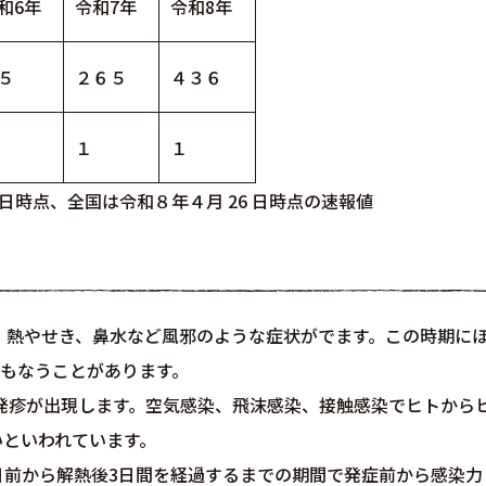
和6年
令和7年
令和8年
５
２６５
４３６
１
１
 日時点、全国は令和８年４月 26 日時点の速報値
、熱やせき、鼻水など風邪のような症状がでます。この時期に
ともなうことがあります。
と発疹が出現します。空気感染、飛沫感染、接触感染でヒトから
いといわれています。
日前から解熱後3日間を経過するまでの期間で発症前から感染力