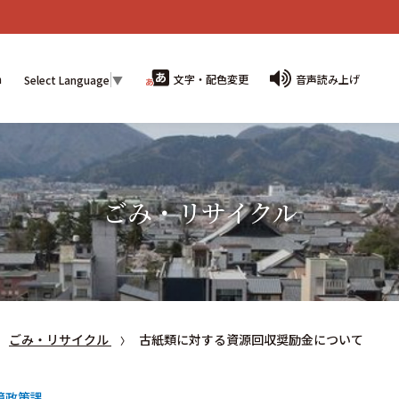
n
文字・配色変更
音声読み上げ
Select Language
▼
ごみ・リサイクル
ごみ・リサイクル
古紙類に対する資源回収奨励金について
境政策課