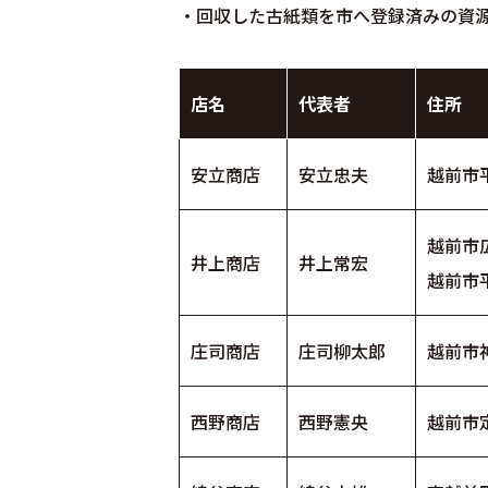
・回収した古紙類を市へ登録済みの資
店名
代表者
住所
安立商店
安立忠夫
越前市平
越前市広
井上商店
井上常宏
越前市平
庄司商店
庄司柳太郎
越前市神
西野商店
西野憲央
越前市定