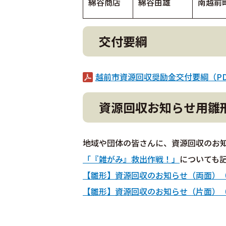
綿谷商店
綿谷由雄
南越前町
交付要綱
越前市資源回収奨励金交付要綱（PD
資源回収お知らせ用雛
地域や団体の皆さんに、資源回収のお
「『雑がみ』救出作戦！」
についても
【雛形】資源回収のお知らせ（両面）（ワ
【雛形】資源回収のお知らせ（片面）（