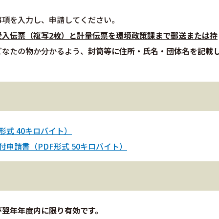
事項を入力し、申請してください。
受入伝票（複写2枚）と計量伝票を環境政策課まで郵送または持
どなたの物か分かるよう、
封筒等に住所・氏名・団体名を記載
式 40キロバイト）
申請書（PDF形式 50キロバイト）
び翌年年度内に限り有効です。