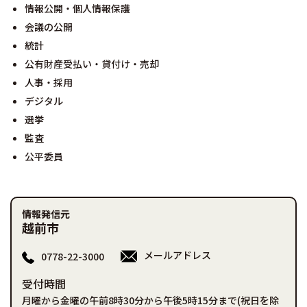
情報公開・個人情報保護
会議の公開
統計
公有財産受払い・貸付け・売却
人事・採用
デジタル
選挙
監査
公平委員
情報発信元
越前市
メールアドレス
0778-22-3000
受付時間
月曜から金曜の午前8時30分から午後5時15分まで(祝日を除