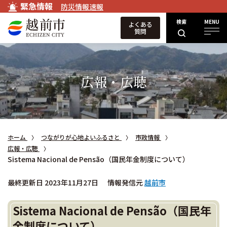
緊急情報
防災情報速報
検索
MENU
よくある
質問
広報・広聴
ホーム
つながりが心地よいふるさと
市政情報
広報・広聴
Sistema Nacional de Pensão（国民年金制度について）
最終更新日 2023年11月27日
情報発信元
越前市
Sistema Nacional de Pensão（国民年
金制度について）