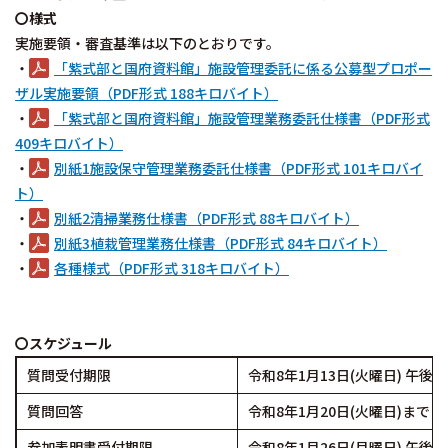
〇様式
実施要領・審査基準は以下のとおりです。
・
「紫式部と国府資料館」施設管理委託に係る公募型プロポー
ザル実施要領（PDF形式 188キロバイト）
・
「紫式部と国府資料館」施設管理業務委託仕様書（PDF形式
409キロバイト）
・
別紙1施設保守管理業務委託仕様書（PDF形式 101キロバイ
ト）
・
別紙2清掃業務仕様書（PDF形式 88キロバイト）
・
別紙3植栽管理業務仕様書（PDF形式 84キロバイト）
・
各種様式（PDF形式 318キロバイト）
〇スケジュール
質問受付期限
令和8年1月13日(火曜日) 午後
質問回答
令和8年1月20日(火曜日)まで
参加表明書受付期限
令和8年1月26日(月曜日) 午後