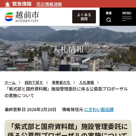
緊急情報
防災情報速報
検索
MENU
よくある
質問
入札情報
ホーム
目的で探す
事業者の方
入札情報
「紫式部と国府資料館」施設管理委託に係る公募型プロポーザル
の実施について
最終更新日 2026年2月20日
情報発信元
にぎわい創出課
「紫式部と国府資料館」施設管理委託に
係る公募型プロポーザルの実施について