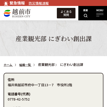
緊急情報
防災情報速報
検索
MENU
よくある
質問
産業観光部 にぎわい創出課
産業観光部
にぎわい創出課
ホーム
組織一覧
住所
福井県越前市府中一丁目13－7 市役所2階
電話番号(代表)
0778-42-5752