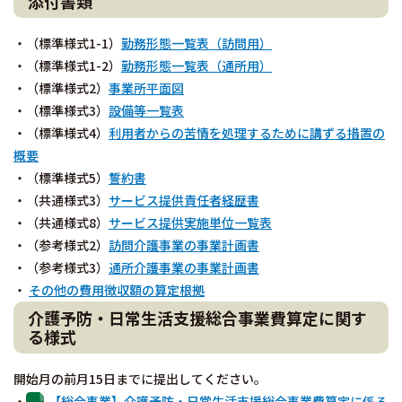
添付書類
・（標準様式1-1）
勤務形態一覧表（訪問用）
・（標準様式1-2）
勤務形態一覧表（通所用）
・（標準様式2）
事業所平面図
・（標準様式3）
設備等一覧表
・（標準様式4）
利用者からの苦情を処理するために講ずる措置の
概要
・（標準様式5）
誓約書
・（共通様式3）
サービス提供責任者経歴書
・（共通様式8）
サービス提供実施単位一覧表
・（参考様式2）
訪問介護事業の事業計画書
・（参考様式3）
通所介護事業の事業計画書
・
その他の費用徴収額の算定根拠
介護予防・日常生活支援総合事業費算定に関す
る様式
開始月の前月15日までに提出してください。
・
【総合事業】介護予防・日常生活支援総合事業費算定に係る