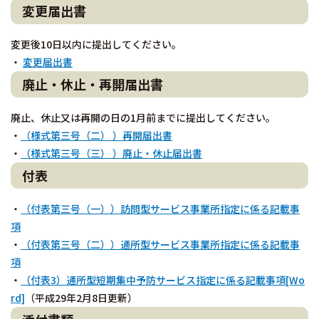
変更届出書
変更後10日以内に提出してください。
・
変更届出書
廃止・休止・再開届出書
廃止、休止又は再開の日の1月前までに提出してください。
・
（様式第三号（二） ）再開届出書
・
（様式第三号（三） ）廃止・休止届出書
付表
・
（付表第三号（一））訪問型サービス事業所指定に係る記載事
項
・
（付表第三号（二））通所型サービス事業所指定に係る記載事
項
・
（付表3）通所型短期集中予防サービス指定に係る記載事項[Wo
rd]
（平成29年2月8日更新）