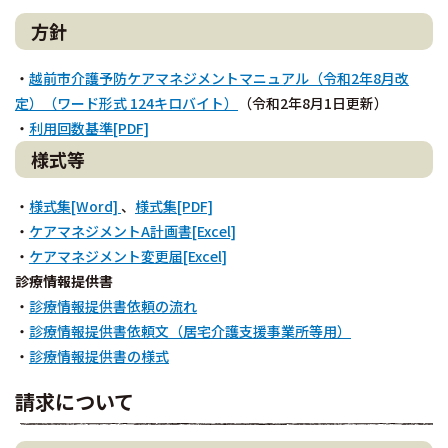
方針
・
越前市介護予防ケアマネジメントマニュアル（令和2年8月改
定）（ワード形式 124キロバイト）
（令和2年8月1日更新）
・
利用回数基準[PDF]
様式等
・
様式集[Word]
、
様式集[PDF]
・
ケアマネジメントA計画書[Excel]
・
ケアマネジメント変更届[Excel]
診療情報提供書
・
診療情報提供書依頼の流れ
・
診療情報提供書依頼文（居宅介護支援事業所等用）
・
診療情報提供書の様式
請求について