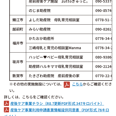
産前産後ケア施設 zuttoぎゅっと。
090-5337-2
のじま助産院
090-8574-3
鯖江市
よしだ助産院 母乳育児相談室
0778-51-71
越前町
みらい助産院
090-8261-0
かたおか助産所
0776-34-03
福井市
三嶋母乳と育児の相談室Manma
0776-34-23
ハッピー♥ベビー母乳育児相談室
080-9386-7
坂井市
助産師ハルキママ母乳育児相談室
090-2124-4
敦賀市
たきざわ助産院 産前産後の家
0770-22-09
※その他の実施施設については、
こちら
からご確認くださ
い。
詳しくは、こちらをご確認ください。
産後ケア事業チラシ（R8.7更新PDF形式 347キロバイト）
産後ケア事業利用申請書兼情報提供同意書（PDF形式 76キロ