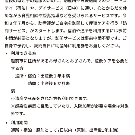
産後の母と子の健康のために、助産所や医療機関でのショートス
テイ（宿泊）や、デイサービス（日中）に通い、心とからだを休
めながら育児相談や授乳指導などを受けられるサービスです。令
和８年７月から、助産師がご自宅を訪問して産後ケアを行う「訪
問サービス」がスタートします。宿泊や通所を利用するには事前
申請が必要となりますが、訪問サービスは事前申請不要です。ご
自身で予約し、訪問当日に助産師に利用券をお渡しください。
利用できる方
越前市に住所があるお母さんとお子さんで、産後ケアを必要と
する方
通所・宿泊：出産後１年未満
訪問：出産後６か月未
※流産や死産をされた方も利用できます。
※感染性疾患に罹患していたり、入院加療が必要な場合は対象
外です。
利用期間
通所・宿泊：原則として7日以内（原則、出産後1年未満）