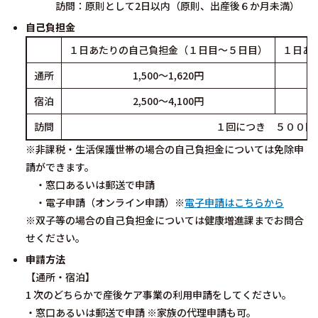
訪問：原則として2日以内（原則、出産後６か月未満）
自己負担金
１日あたりの自己負担金（１日目～５日目）
１日あ
通所
1,500～1,620円
宿泊
2,500～4,100円
訪問
１回につき ５００円
※非課税・生活保護世帯の場合の自己負担金については免除申
請ができます。
・窓口あるいは郵送で申請
・電子申請（オンライン申請）※
電子申請はこちらから
※双子等の場合の自己負担金については健康増進課までお問合
せください。
申請方法
【通所・宿泊】
1 次のどちらかで産後ケア事業の利用申請をしてください。
・窓口あるいは郵送で申請 ※家族の代理申請も可。