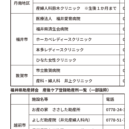
丹南地区
産婦人科鈴木クリニック ※生後１か月まで
07
医療法人 福井愛育病院
07
福井県済生会病院
07
福井市
ホーカベレディースクリニック
07
本多レディースクリニック
07
ひなた女性クリニック
07
市立敦賀病院
07
敦賀市
産科・婦人科 井上クリニック
07
福井県助産師会 産後ケア登録助産所一覧（一部抜粋）
施設名等
電話
お産の家 ささした助産所
0778-24-38
よしだ助産院（井元産婦人科内）
0778-51-71
越前市