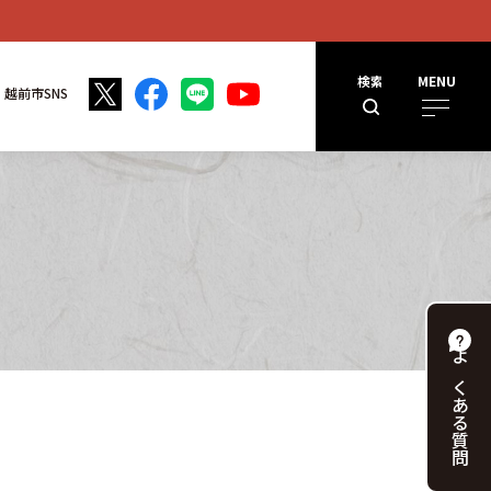
検索
MENU
越前市SNS
よくある
質問