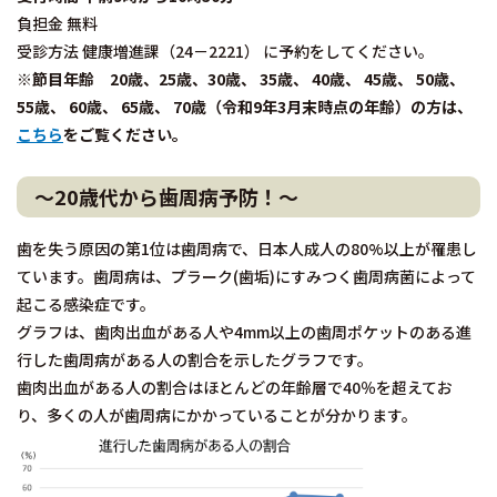
負担金 無料
受診方法 健康増進課（24－2221） に予約をしてください。
※節目年齢 20歳、25歳、30歳、 35歳、 40歳、 45歳、 50歳、
55歳、 60歳、 65歳、 70歳（令和9年3月末時点の年齢）の方は、
こちら
をご覧ください。
～20歳代から歯周病予防！～
歯を失う原因の第1位は歯周病で、日本人成人の80%以上が罹患し
ています。歯周病は、プラーク(歯垢)にすみつく歯周病菌によって
起こる感染症です。
グラフは、歯肉出血がある人や4mm以上の歯周ポケットのある進
行した歯周病がある人の割合を示したグラフです。
歯肉出血がある人の割合はほとんどの年齢層で40％を超えてお
り、多くの人が歯周病にかかっていることが分かります。