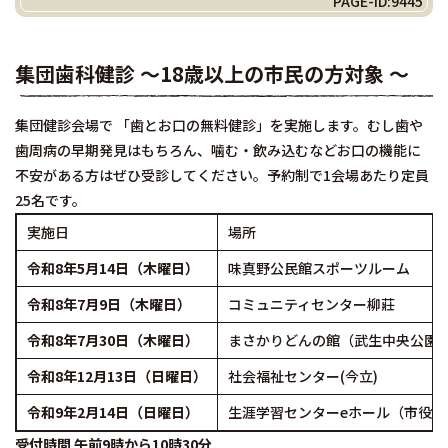
PAGE-ID:9445
集団歯科健診 ～18歳以上の市民の方対象 ～
集団健診会場で 「歯とお口の無料健診」を実施します。むし歯や
歯周病の早期発見はもちろん、噛む・飲み込むなどお口の機能に
不安がある方はぜひ受診してください。予約制で1会場あたり定員
25名です。
実施日
場所
令和8年5月14日（木
曜日）
味真野公民館スポーツルーム
令和8年7月9日（木曜日）
コミュニティセンター柳莊
令和8年7月30日（木曜日）
まさかりどんの館（武生中央公園
令和8年12月13日（日曜日）
社会福祉センター(今立)
令和9年2月14日（日曜日）
生涯学習センターeホール（市役所
受付時間 午前9時から10時30分