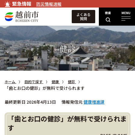
緊急情報
防災情報速報
検索
MENU
よくある
質問
健診
ホーム
目的で探す
健康
健診
「歯とお口の健診」が無料で受けられます
最終更新日 2026年4月13日
情報発信元
健康増進課
「歯とお口の健診」が無料で受けられま
す