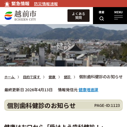
緊急情報
防災情報速報
検索
MENU
よくある
質問
健診
個別歯科健診のお知らせ
ホーム
目的で探す
健康
健診
最終更新日 2026年4月13日
情報発信元
健康増進課
個別歯科健診のお知らせ
PAGE-ID:1123
健康はお口から「受けよう歯科健診！」