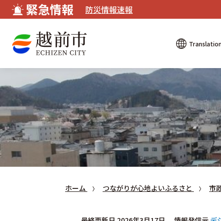
緊急情報
防災情報速報
Translatio
ホーム
つながりが心地よいふるさと
市
最終更新日 2026年3月17日
情報発信元
デ