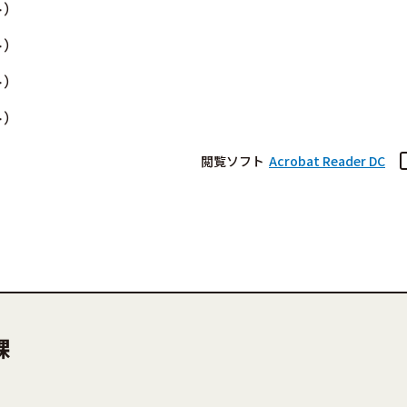
ト）
ト）
ト）
ト）
閲覧ソフト
Acrobat Reader DC
課