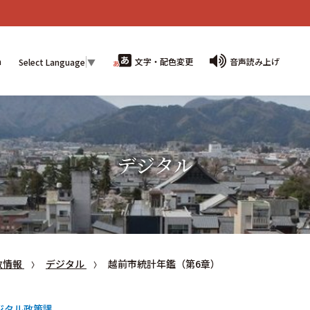
n
文字・配色変更
音声読み上げ
Select Language
▼
デジタル
政情報
デジタル
越前市統計年鑑（第6章）
ジタル政策課