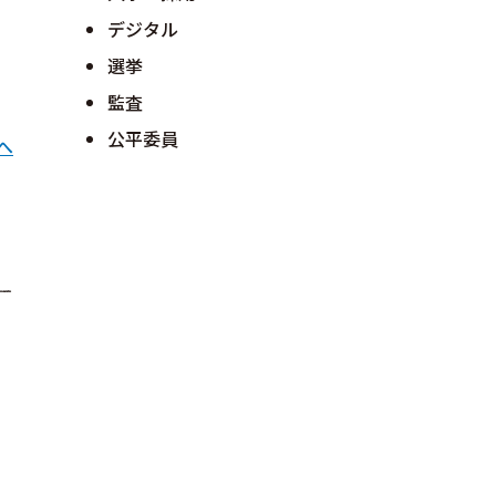
デジタル
選挙
監査
公平委員
へ