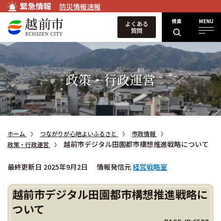
緊急情報
防災情報速報
検索
MENU
よくある
質問
政策・行政運営
ホーム
つながりが心地よいふるさと
市政情報
越前市デジタル田園都市構想推進戦略について
政策・行政運営
最終更新日 2025年9月2日
情報発信元
経営戦略室
越前市デジタル田園都市構想推進戦略に
ついて