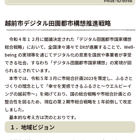
PAGE-ID:6598
越前市デジタル田園都市構想推進戦略
令和４年１２月に閣議決定された「デジタル田園都市国家構想
総合戦略」において、全国津々浦々で DXが進展することで、Well-
being の実現等を通じてデジタル化の恩恵を国民や事業者が享受
できる社会、すなわち「デジタル田園都市国家構想」の実現が図
られるとされています。
本市では、令和５年３月に市総合計画2023を策定し、ふるさと
づくりの理念として「幸せを実感できるふるさと～ウエルビーイ
ングの越前市～」を掲げており、国の総合戦略や市総合計画との
整合性を図るため、現在の第２期市総合戦略を１年前倒して改定
しました。
基本的な考え方は次のとおりです。
１．地域ビジョン