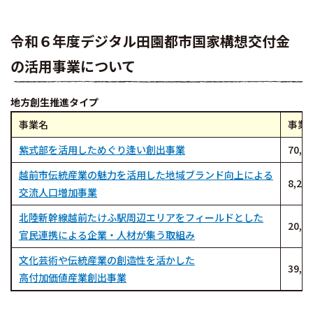
令和６年度デジタル田園都市国家構想交付金
の活用事業について
地方創生推進タイプ
事業名
事業
紫式部を活用しためぐり逢い創出事業
70,2
越前市伝統産業の魅力を活用した地域ブランド向上による
8,2
交流人口増加事業
北陸新幹線越前たけふ駅周辺エリアをフィールドとした
20,5
官民連携による企業・人材が集う取組み
文化芸術や伝統産業の創造性を活かした
39,1
高付加価値産業創出事業