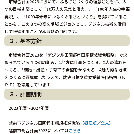
市総合計画2023において、ふるさとづくりの理念とともに、３
つの目指す姿として「10万人の元気と活力」、「100年人生の幸福
実現」、「1000年未来につなぐふるさとづくり」を掲げているこ
とから、この３つの姿を地域ビジョンとし、デジタル技術を活用
して推進することが本戦略の目的です。
２．基本方針
市総合計画2023を「デジタル田園都市国家構想総合戦略」で求
められている４つの取組み、1地方に仕事をつくる、2人の流れを
つくる、3結婚・出産・子育ての希望をかなえる、4魅力的な地域
をつくるに再構成したうえで、数値目標や重要業績評価指標（Ｋ
ＰＩ）を設定しています。
３．計画期間
2023年度～2027年度
越前市デジタル田園都市構想推進戦略（
概要版
／
全文
）
越前市総合計画2023については
こちら