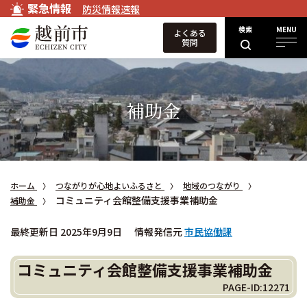
緊急情報
防災情報速報
検索
MENU
よくある
質問
補助金
ホーム
つながりが心地よいふるさと
地域のつながり
コミュニティ会館整備支援事業補助金
補助金
最終更新日 2025年9月9日
情報発信元
市民協働課
コミュニティ会館整備支援事業補助金
PAGE-ID:12271