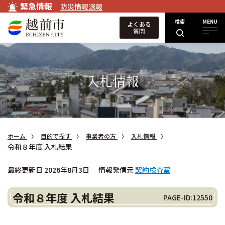
緊急情報
防災情報速報
検索
MENU
よくある
質問
入札情報
ホーム
目的で探す
事業者の方
入札情報
令和８年度 入札結果
最終更新日 2026年8月3日
情報発信元
契約検査室
令和８年度 入札結果
PAGE-ID:12550