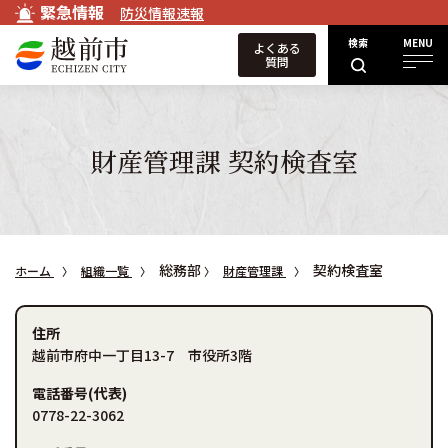
緊急情報
防災情報速報
検索
MENU
よくある
質問
財産管理課 契約検査室
総務部
契約検査室
ホーム
組織一覧
財産管理課
住所
越前市府中一丁目13-7 市役所3階
電話番号(代表)
0778-22-3062