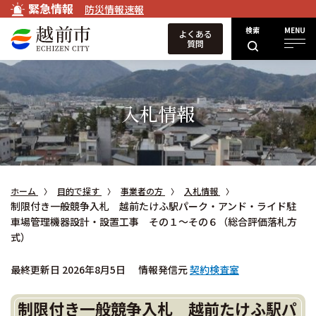
緊急情報
防災情報速報
検索
MENU
よくある
質問
入札情報
ホーム
目的で探す
事業者の方
入札情報
制限付き一般競争入札 越前たけふ駅パーク・アンド・ライド駐
車場管理機器設計・設置工事 その１～その６（総合評価落札方
式）
最終更新日 2026年8月5日
情報発信元
契約検査室
制限付き一般競争入札 越前たけふ駅パ