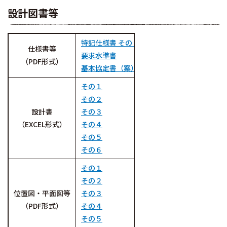
設計図書等
特記仕様書 その１～その６（共通）
仕様書等
要求水準書
（PDF形式）
基本協定書（案）
その１
その２
設計書
その３
（EXCEL形式）
その４
その５
その６
その１
その２
位置図・平面図等
その３
（PDF形式）
その４
その５