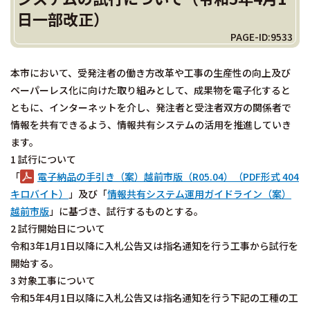
日一部改正）
PAGE-ID:9533
本市において、受発注者の働き方改革や工事の生産性の向上及び
ペーパーレス化に向けた取り組みとして、成果物を電子化すると
ともに、インターネットを介し、発注者と受注者双方の関係者で
情報を共有できるよう、情報共有システムの活用を推進していき
ます。
1 試行について
「
電子納品の手引き（案）越前市版（R05.04）（PDF形式 404
キロバイト）
」及び「
情報共有システム運用ガイドライン（案）
越前市版
」に基づき、試行するものとする。
2 試行開始日について
令和3年1月1日以降に入札公告又は指名通知を行う工事から試行を
開始する。
3 対象工事について
令和5年4月1日以降に入札公告又は指名通知を行う下記の工種の工