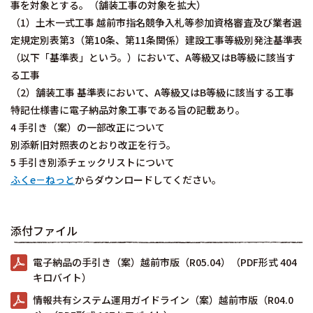
事を対象とする。（舗装工事の対象を拡大）
（1）土木一式工事 越前市指名競争入札等参加資格審査及び業者選
定規定別表第3（第10条、第11条関係）建設工事等級別発注基準表
（以下「基準表」という。）において、A等級又はB等級に該当す
る工事
（2）舗装工事 基準表において、A等級又はB等級に該当する工事
特記仕様書に電子納品対象工事である旨の記載あり。
4 手引き（案）の一部改正について
別添新旧対照表のとおり改正を行う。
5 手引き別添チェックリストについて
ふくe－ねっと
からダウンロードしてください。
添付ファイル
電子納品の手引き（案）越前市版（R05.04）（PDF形式 404
キロバイト）
情報共有システム運用ガイドライン（案）越前市版（R04.0