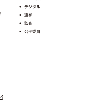
デジタル
実
選挙
監査
公平委員