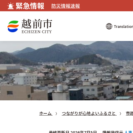
緊急情報
防災情報速報
Translatio
ホーム
つながりが心地よいふるさと
市
最終更新日 2026年7月5日
情報発信元
人事