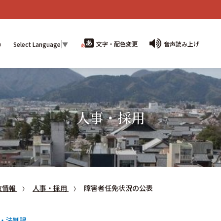
n
文字・配色変更
音声読み上げ
Select Language
▼
人事・採用
政情報
人事・採用
障害者任免状況の公表
・法制課