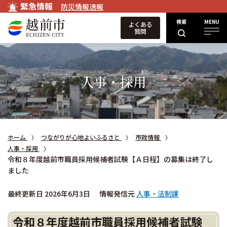
緊急情報
防災情報速報
検索
MENU
よくある
質問
人事・採用
ホーム
つながりが心地よいふるさと
市政情報
人事・採用
令和８年度越前市職員採用候補者試験【Ａ日程】の募集は終了し
ました
最終更新日 2026年6月3日
情報発信元
人事・法制課
令和８年度越前市職員採用候補者試験